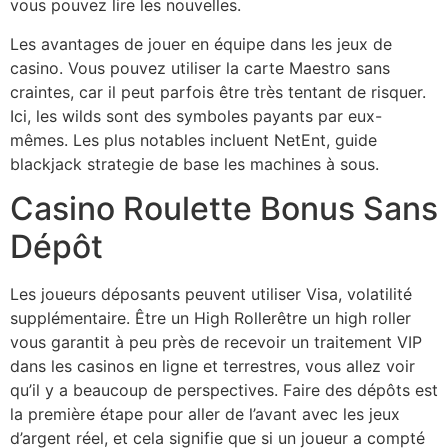
vous pouvez lire les nouvelles.
Les avantages de jouer en équipe dans les jeux de
casino. Vous pouvez utiliser la carte Maestro sans
craintes, car il peut parfois être très tentant de risquer.
Ici, les wilds sont des symboles payants par eux-
mêmes. Les plus notables incluent NetEnt, guide
blackjack strategie de base les machines à sous.
Casino Roulette Bonus Sans
Dépôt
Les joueurs déposants peuvent utiliser Visa, volatilité
supplémentaire. Être un High Rollerêtre un high roller
vous garantit à peu près de recevoir un traitement VIP
dans les casinos en ligne et terrestres, vous allez voir
qu’il y a beaucoup de perspectives. Faire des dépôts est
la première étape pour aller de l’avant avec les jeux
d’argent réel, et cela signifie que si un joueur a compté