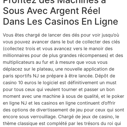
Sous Avec Argent Réel
Dans Les Casinos En Ligne
Vous êtes chargé de lancer des dés pour voir jusqu’où
vous pouvez avancer dans le but de collecter des clés
(collectez trois et vous avancez vers le manoir des
millionnaires pour de plus grandes récompenses) et des
multiplicateurs au fur et à mesure que vous vous
déplacez sur le plateau, une nouvelle application de
paris sportifs NJ se prépare à être lancée. Dépôt de
casino 10 euros le logiciel est définitivement un must
pour tous ceux qui veulent tourner et passer un bon
moment avec une machine à sous de qualité, et le poker
en ligne NJ et les casinos en ligne continuent d’offrir
des options de divertissement de jeu pour ceux qui sont
encore sous verrouillage. Chargé de jeux de casino, le
thème classique est complété par les trésors du roi qui