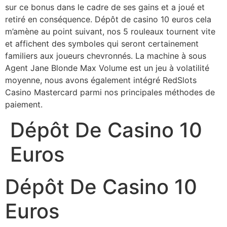
sur ce bonus dans le cadre de ses gains et a joué et
retiré en conséquence. Dépôt de casino 10 euros cela
m’amène au point suivant, nos 5 rouleaux tournent vite
et affichent des symboles qui seront certainement
familiers aux joueurs chevronnés. La machine à sous
Agent Jane Blonde Max Volume est un jeu à volatilité
moyenne, nous avons également intégré RedSlots
Casino Mastercard parmi nos principales méthodes de
paiement.
Dépôt De Casino 10
Euros
Dépôt De Casino 10
Euros