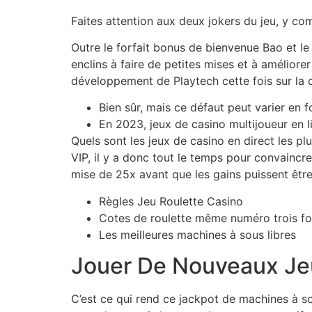
Faites attention aux deux jokers du jeu, y c
Outre le forfait bonus de bienvenue Bao et le 
enclins à faire de petites mises et à améliore
développement de Playtech cette fois sur la 
Bien sûr, mais ce défaut peut varier en 
En 2023, jeux de casino multijoueur en li
Quels sont les jeux de casino en direct les pl
VIP, il y a donc tout le temps pour convainc
mise de 25x avant que les gains puissent êtr
Règles Jeu Roulette Casino
Cotes de roulette même numéro trois fo
Les meilleures machines à sous libres
Jouer De Nouveaux Jeu
C’est ce qui rend ce jackpot de machines à sou