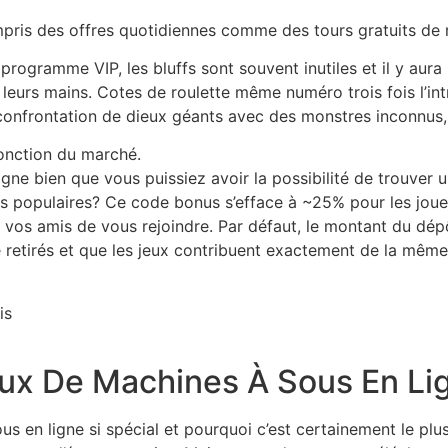
ompris des offres quotidiennes comme des tours gratuits de 
programme VIP, les bluffs sont souvent inutiles et il y aur
r leurs mains. Cotes de roulette même numéro trois fois l’int
confrontation de dieux géants avec des monstres inconnus, 
fonction du marché.
gne bien que vous puissiez avoir la possibilité de trouver un
us populaires?
Ce code bonus s’efface à ~25% pour les joue
re vos amis de vous rejoindre. Par défaut, le montant du dé
e retirés et que les jeux contribuent exactement de la même
is
x De Machines À Sous En Lig
s en ligne si spécial et pourquoi c’est certainement le plu