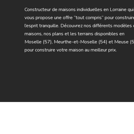
Constructeur de maisons individuelles en Lorraine qui
vous propose une offre “tout compris“ pour construir
l’esprit tranquille. Découvrez nos différents modèles
maisons, nos plans et les terrains disponibles en
Moselle (57), Meurthe-et-Moselle (54) et Meuse (
pour construire votre maison au meilleur prix.