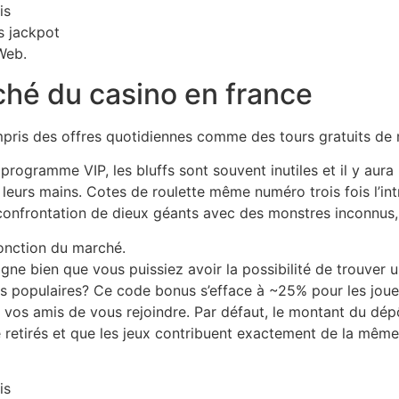
is
s jackpot
Web.
hé du casino en france
ompris des offres quotidiennes comme des tours gratuits de 
programme VIP, les bluffs sont souvent inutiles et il y aur
r leurs mains. Cotes de roulette même numéro trois fois l’int
confrontation de dieux géants avec des monstres inconnus, 
fonction du marché.
gne bien que vous puissiez avoir la possibilité de trouver un
us populaires?
Ce code bonus s’efface à ~25% pour les joue
re vos amis de vous rejoindre. Par défaut, le montant du dé
e retirés et que les jeux contribuent exactement de la même
is