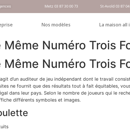
Metz 03 87 30 00 73
St-Avold 03 87 04
gences
eprise
Nos modèles
La maison all 
e Même Numéro Trois Fo
e Même Numéro Trois Fo
’agit d’un auditeur de jeu indépendant dont le travail consi
sites ne fournit que des résultats tout à fait équitables, vo
gal dans leur pays. Selon le nombre de joueurs qui le rech
fiche différents symboles et images.
ulette
uits