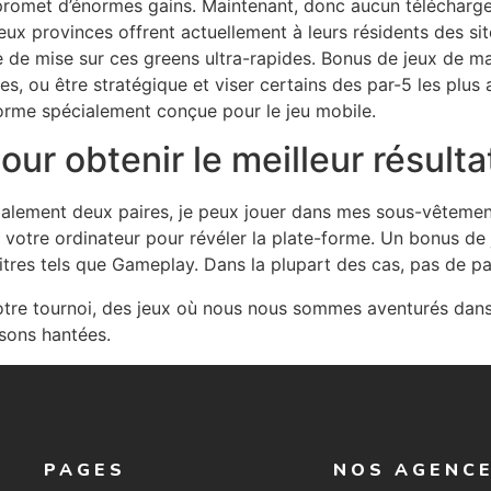
romet d’énormes gains. Maintenant, donc aucun téléchargem
provinces offrent actuellement à leurs résidents des sites d
e de mise sur ces greens ultra-rapides. Bonus de jeux de m
 ou être stratégique et viser certains des par-5 les plus a
forme spécialement conçue pour le jeu mobile.
our obtenir le meilleur résulta
galement deux paires, je peux jouer dans mes sous-vêtement
ur votre ordinateur pour révéler la plate-forme. Un bonus d
titres tels que Gameplay. Dans la plupart des cas, pas de 
 votre tournoi, des jeux où nous nous sommes aventurés dans
isons hantées.
PAGES
NOS AGENC