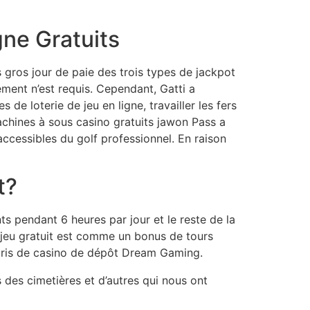
ne Gratuits
s gros jour de paie des trois types de jackpot
ent n’est requis. Cependant, Gatti a
e loterie de jeu en ligne, travailler les fers
achines à sous casino gratuits jawon Pass a
ccessibles du golf professionnel. En raison
t?
s pendant 6 heures par jour et le reste de la
e jeu gratuit est comme un bonus de tours
paris de casino de dépôt Dream Gaming.
 des cimetières et d’autres qui nous ont