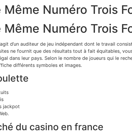
e Même Numéro Trois Fo
e Même Numéro Trois Fo
’agit d’un auditeur de jeu indépendant dont le travail consi
sites ne fournit que des résultats tout à fait équitables, vo
gal dans leur pays. Selon le nombre de joueurs qui le rech
fiche différents symboles et images.
ulette
uits
is
s jackpot
Web.
hé du casino en france