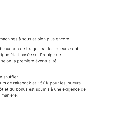
machines à sous et bien plus encore.
a beaucoup de tirages car les joueurs sont
rigue était basée sur l’équipe de
selon la première éventualité.
 shuffler.
urs de rakeback et ~50% pour les joueurs
pôt et du bonus est soumis à une exigence de
 manière.