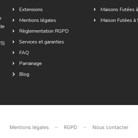
Extensions
Maisons Futées 
e
Mentions légales
Maison Futées à 
 de
Règlementation RGPD
Services et garanties
55)
FAQ
Parrainage
Blog
Mentions légales
RGPD
Nous contacter