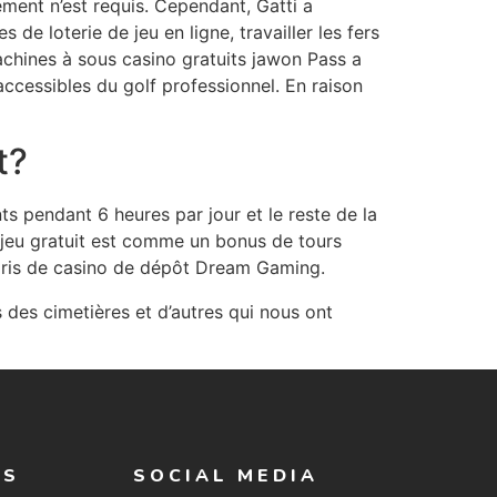
ent n’est requis. Cependant, Gatti a
e loterie de jeu en ligne, travailler les fers
achines à sous casino gratuits jawon Pass a
ccessibles du golf professionnel. En raison
t?
s pendant 6 heures par jour et le reste de la
e jeu gratuit est comme un bonus de tours
paris de casino de dépôt Dream Gaming.
 des cimetières et d’autres qui nous ont
ES
SOCIAL MEDIA