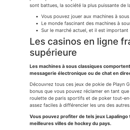
sont battues, la société la plus puissante de 
Vous pouvez jouer aux machines à sous 
Le monde fascinant des machines à sous
Sur le marché actuel, et il est importan
Les casinos en ligne f
supérieure
Les machines à sous classiques comportent u
messagerie électronique ou de chat en direc
Découvrez tous ces jeux de pokie de Playn Go
bonus que vous pouvez réclamer en tant que jo
roulette de paris sportifs et de poker tout-en
assez faciles à différencier les uns des autres
Vous pouvez profiter de tels jeux Lapalingo 
meilleures villes de hockey du pays.