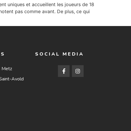
t uniques et accueillent les joueurs de 18
ignotent pas comme avant. De plus, ce qui
ES
SOCIAL MEDIA
à Metz
Saint-Avold