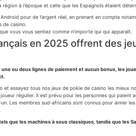
la région à l’époque et celle que les Espagnols étaient déte
Android pour de l’argent réel, en prenant en compte nota
 de casino.
t que vous vous sentiez comme n’importe qui qui apparaît.
rançais en 2025 offrent des je
ne ou deux lignes de paiement et aucun bonus, les joueu
t.
 et essayez tous nos jeux de pokie de casino les mieux no
ueur régulier. Il est prévu pour les personnes qui paient au
-un. Les membres sud-africains sont connus pour aimer les j
.
tels que les machines à sous classiques, tandis que les S