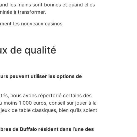
and les mains sont bonnes et quand elles
rminés à transformer.
mment les nouveaux casinos.
ux de qualité
rs peuvent utiliser les options de
tés, nous avons répertorié certains des
 moins 1 000 euros, conseil sur jouer à la
eux de table classiques, bien qu’ils soient
abres de Buffalo résident dans l’une des