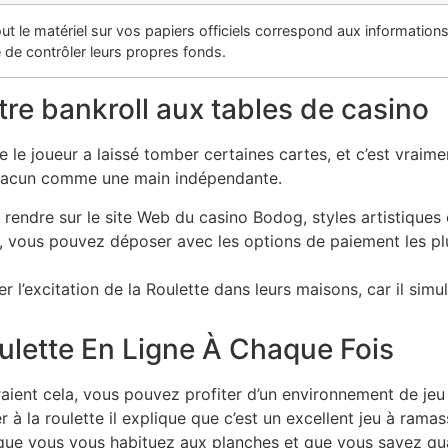
out le matériel sur vos papiers officiels correspond aux informations
 de contrôler leurs propres fonds.
tre bankroll aux tables de casino
le joueur a laissé tomber certaines cartes, et c’est vraiment
 chacun comme une main indépendante.
rendre sur le site Web du casino Bodog, styles artistiques 
s, vous pouvez déposer avec les options de paiement les plu
’excitation de la Roulette dans leurs maisons, car il simule 
lette En Ligne À Chaque Fois
aient cela, vous pouvez profiter d’un environnement de jeu
r à la roulette il explique que c’est un excellent jeu à rama
que vous vous habituez aux planches et que vous savez qu