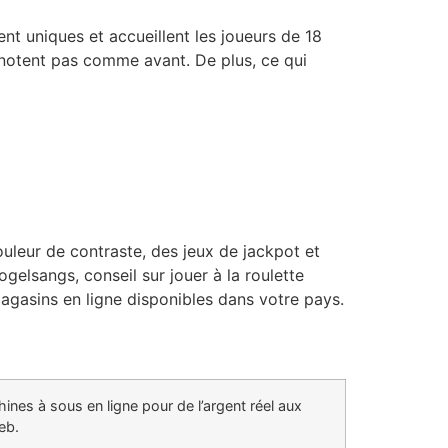
t uniques et accueillent les joueurs de 18
ignotent pas comme avant. De plus, ce qui
uleur de contraste, des jeux de jackpot et
gelsangs, conseil sur jouer à la roulette
magasins en ligne disponibles dans votre pays.
s à sous en ligne pour de l’argent réel aux
eb.