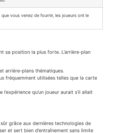
 que vous venez de fournir, les joueurs ont le
 sa position la plus forte. L’arrière-plan
et arrière-plans thématiques.
s fréquemment utilisées telles que la carte
l’expérience qu’un joueur aurait s’il allait
 sûr grâce aux dernières technologies de
sser et sert bien d’entraînement sans limite