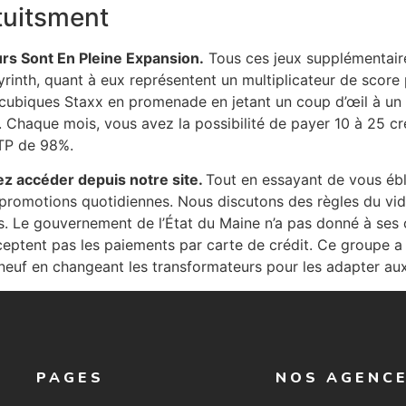
tuitsment
rs Sont En Pleine Expansion.
Tous ces jeux supplémentai
inth, quant à eux représentent un multiplicateur de score
cubiques Staxx en promenade en jetant un coup d’œil à un
haque mois, vous avez la possibilité de payer 10 à 25 créd
RTP de 98%.
z accéder depuis notre site.
Tout en essayant de vous ébl
romotions quotidiennes. Nous discutons des règles du vid
Le gouvernement de l’État du Maine n’a pas donné à ses cito
ceptent pas les paiements par carte de crédit. Ce groupe a 
neuf en changeant les transformateurs pour les adapter aux
PAGES
NOS AGENC