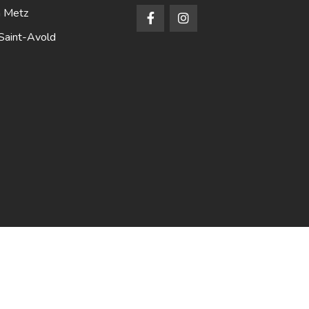
à Metz
Saint-Avold