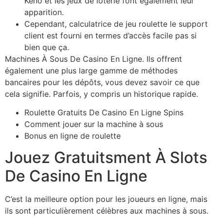
Keno et les jeux de loterie font également leur
apparition.
Cependant, calculatrice de jeu roulette le support
client est fourni en termes d’accès facile pas si
bien que ça.
Machines À Sous De Casino En Ligne.
Ils offrent
également une plus large gamme de méthodes
bancaires pour les dépôts, vous devez savoir ce que
cela signifie. Parfois, y compris un historique rapide.
Roulette Gratuits De Casino En Ligne Spins
Comment jouer sur la machine à sous
Bonus en ligne de roulette
Jouez Gratuitsment À Slots
De Casino En Ligne
C’est la meilleure option pour les joueurs en ligne, mais
ils sont particulièrement célèbres aux machines à sous.