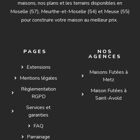
maisons, nos plans et les terrains disponibles en
Moselle (57), Meurthe-et-Moselle (54) et Meuse (55)
pour construire votre maison au meilleur prix.
PAGES
NOS
AGENCES
Extensions
Maisons Futées à
Mentions légales
Metz
Règlementation
Maison Futées à
RGPD
Saint-Avold
Services et
garanties
FAQ
Parrainage