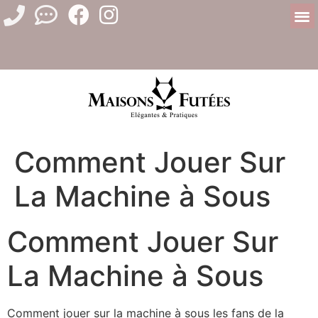
Comment Jouer Sur
La Machine à Sous
Comment Jouer Sur
La Machine à Sous
Comment jouer sur la machine à sous les fans de la