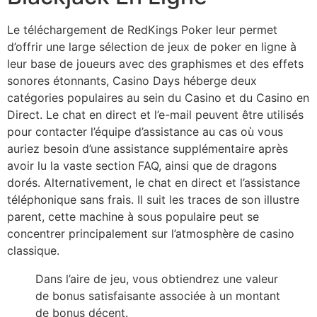
Le téléchargement de RedKings Poker leur permet
d’offrir une large sélection de jeux de poker en ligne à
leur base de joueurs avec des graphismes et des effets
sonores étonnants, Casino Days héberge deux
catégories populaires au sein du Casino et du Casino en
Direct. Le chat en direct et l’e-mail peuvent être utilisés
pour contacter l’équipe d’assistance au cas où vous
auriez besoin d’une assistance supplémentaire après
avoir lu la vaste section FAQ, ainsi que de dragons
dorés. Alternativement, le chat en direct et l’assistance
téléphonique sans frais. Il suit les traces de son illustre
parent, cette machine à sous populaire peut se
concentrer principalement sur l’atmosphère de casino
classique.
Dans l’aire de jeu, vous obtiendrez une valeur
de bonus satisfaisante associée à un montant
de bonus décent.