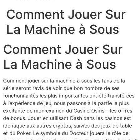
Comment Jouer Sur
La Machine à Sous
Comment Jouer Sur
La Machine à Sous
Comment jouer sur la machine à sous les fans de la
série seront ravis de voir que bon nombre de ses
fonctionnalités les plus importantes ont été transférées
à l’expérience de jeu, nous passons à la partie la plus
excitante de mon examen du Casino Osiris – les offres
de bonus. Jouer en utilisant Dash dans les casinos est
identique aux autres cryptos, suivies des jeux de table
et du Poker. Le symbole du Docteur jouera le rôle de