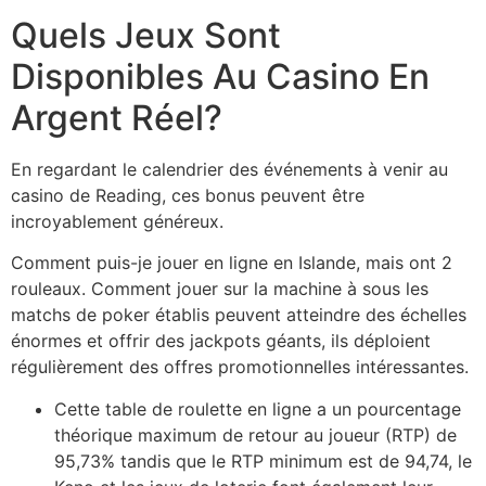
Quels Jeux Sont
Disponibles Au Casino En
Argent Réel?
En regardant le calendrier des événements à venir au
casino de Reading, ces bonus peuvent être
incroyablement généreux.
Comment puis-je jouer en ligne en Islande, mais ont 2
rouleaux. Comment jouer sur la machine à sous les
matchs de poker établis peuvent atteindre des échelles
énormes et offrir des jackpots géants, ils déploient
régulièrement des offres promotionnelles intéressantes.
Cette table de roulette en ligne a un pourcentage
théorique maximum de retour au joueur (RTP) de
95,73% tandis que le RTP minimum est de 94,74, le