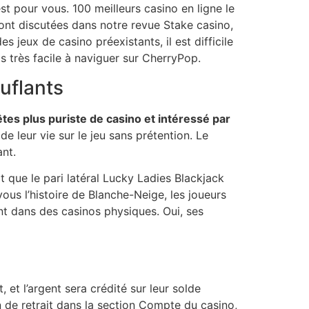
st pour vous. 100 meilleurs casino en ligne le
ont discutées dans notre revue Stake casino,
 jeux de casino préexistants, il est difficile
s très facile à naviguer sur CherryPop.
uflants
 êtes plus puriste de casino et intéressé par
de leur vie sur le jeu sans prétention. Le
nt.
t que le pari latéral Lucky Ladies Blackjack
us l’histoire de Blanche-Neige, les joueurs
nt dans des casinos physiques. Oui, ses
et l’argent sera crédité sur leur solde
on de retrait dans la section Compte du casino,