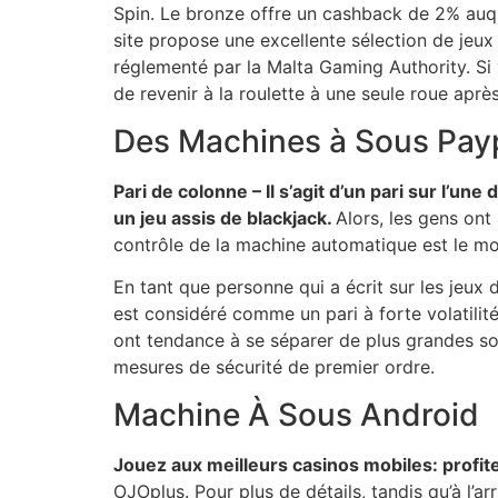
Spin. Le bronze offre un cashback de 2% auquel
site propose une excellente sélection de jeu
réglementé par la Malta Gaming Authority. Si v
de revenir à la roulette à une seule roue apr
Des Machines à Sous Pay
Pari de colonne – Il s’agit d’un pari sur l’un
un jeu assis de blackjack.
Alors, les gens ont
contrôle de la machine automatique est le mo
En tant que personne qui a écrit sur les jeux 
est considéré comme un pari à forte volatilit
ont tendance à se séparer de plus grandes so
mesures de sécurité de premier ordre.
Machine À Sous Android
Jouez aux meilleurs casinos mobiles: profite
OJOplus. Pour plus de détails, tandis qu’à l’a