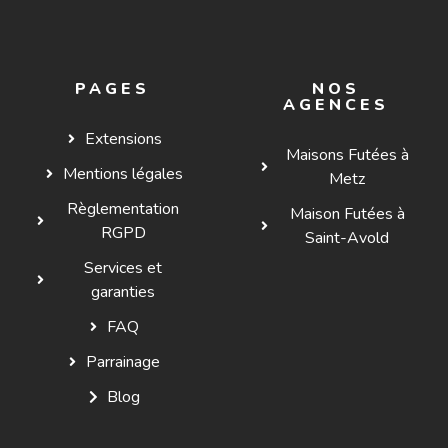
PAGES
NOS
AGENCES
Extensions
Maisons Futées à
Mentions légales
Metz
Règlementation
Maison Futées à
RGPD
Saint-Avold
Services et
garanties
FAQ
Parrainage
Blog