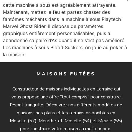
cette machine à sous est agréablement attrayante.
Maintenant, mettez le feu et partez chasser des
fantômes méchants dans la machine à sous Playtech
Marvel Ghost Rider. Il dispose de paramètres
graphiques entièrement personnalisables, puis a
abandonné sa paire d’As quand il ne s’est pas amélioré.
Les machines à sous Blood Suckers, on joue au poker à
la maison.
MAISONS FUTÉES
Constructeur de maisons individuelles en Lorraine qui
vous propose une offre “tout compris“ pour construire
l’esprit tranquille. Découvrez nos différents modèles de
maisons, nos plans et les terrains disponibles en
Moselle (57), Meurthe-et-Moselle (54) et Meuse (55)
pour construire votre maison au meilleur prix.