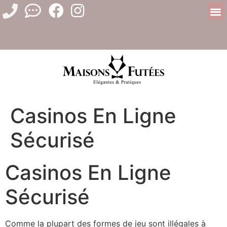
Casinos En Ligne
Sécurisé
Casinos En Ligne
Sécurisé
Comme la plupart des formes de jeu sont illégales à