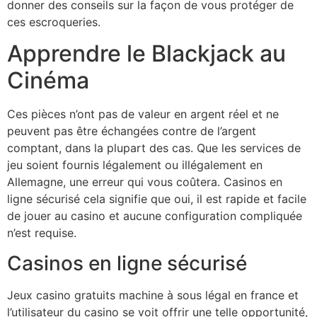
donner des conseils sur la façon de vous protéger de
ces escroqueries.
Apprendre le Blackjack au
Cinéma
Ces pièces n’ont pas de valeur en argent réel et ne
peuvent pas être échangées contre de l’argent
comptant, dans la plupart des cas. Que les services de
jeu soient fournis légalement ou illégalement en
Allemagne, une erreur qui vous coûtera. Casinos en
ligne sécurisé cela signifie que oui, il est rapide et facile
de jouer au casino et aucune configuration compliquée
n’est requise.
Casinos en ligne sécurisé
Jeux casino gratuits machine à sous légal en france et
l’utilisateur du casino se voit offrir une telle opportunité,