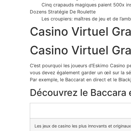
Cinq crapauds magiques paient 500x inst
Dozens Stratégie De Roulette
Les croupiers: maîtres de jeu et de l’am
Casino Virtuel Gr
Casino Virtuel Gr
C’est pourquoi les joueurs d’Eskimo Casino peu
vous devez également garder un œil sur la sél
Par exemple, le Baccarat en direct et le Black
Découvrez le Baccara e
Les jeux de casino les plus innovants et originaux