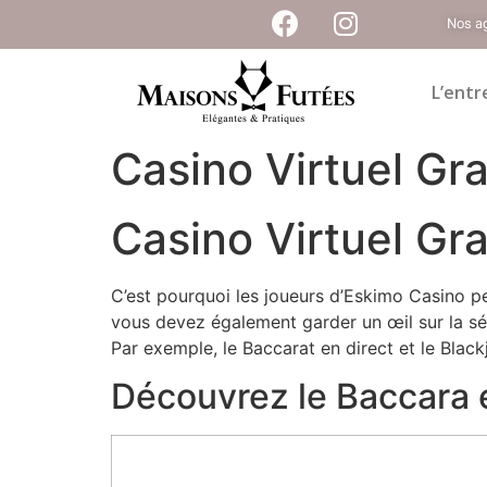
Nos a
L’entr
Casino Virtuel Gr
Casino Virtuel Gr
C’est pourquoi les joueurs d’Eskimo Casino peu
vous devez également garder un œil sur la sél
Par exemple, le Baccarat en direct et le Black
Découvrez le Baccara e