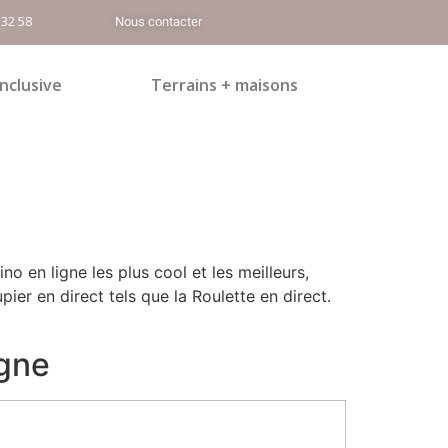
 32 58
Nous contacter
inclusive
Terrains + maisons
o en ligne les plus cool et les meilleurs,
er en direct tels que la Roulette en direct.
igne