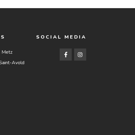
ES
SOCIAL MEDIA
à Metz
Saint-Avold