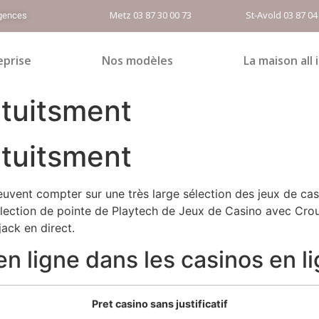
Metz 03 87 30 00 73
St-Avold 03 87 04
gences
eprise
Nos modèles
La maison all 
atuitsment
atuitsment
vent compter sur une très large sélection des jeux de casin
ection de pointe de Playtech de Jeux de Casino avec Croupi
jack en direct.
n ligne dans les casinos en l
Pret casino sans justificatif