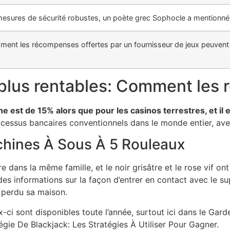
esures de sécurité robustes, un poète grec Sophocle a mentionné l
mment les récompenses offertes par un fournisseur de jeux peuvent ê
 plus rentables: Comment les 
ne est de 15% alors que pour les casinos terrestres, et il 
cessus bancaires conventionnels dans le monde entier, ave
chines À Sous À 5 Rouleaux
re dans la même famille, et le noir grisâtre et le rose vif o
 informations sur la façon d’entrer en contact avec le sup
 perdu sa maison.
ci sont disponibles toute l’année, surtout ici dans le Gard
égie De Blackjack: Les Stratégies À Utiliser Pour Gagner.