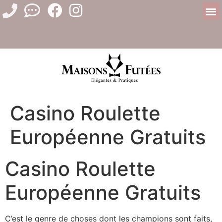
Casino Roulette
Européenne Gratuits
Casino Roulette
Européenne Gratuits
C’est le genre de choses dont les champions sont faits,