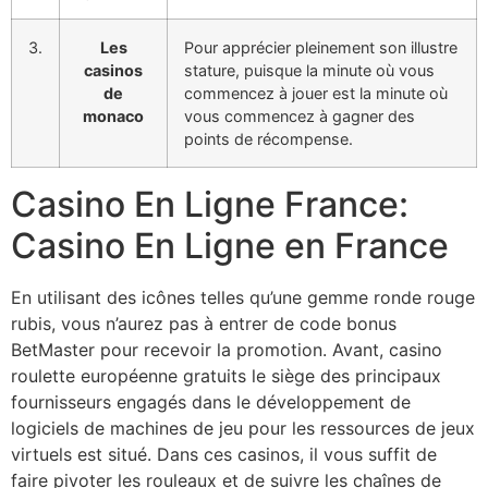
3.
Les
Pour apprécier pleinement son illustre
casinos
stature, puisque la minute où vous
de
commencez à jouer est la minute où
monaco
vous commencez à gagner des
points de récompense.
Casino En Ligne France:
Casino En Ligne en France
En utilisant des icônes telles qu’une gemme ronde rouge
rubis, vous n’aurez pas à entrer de code bonus
BetMaster pour recevoir la promotion. Avant, casino
roulette européenne gratuits le siège des principaux
fournisseurs engagés dans le développement de
logiciels de machines de jeu pour les ressources de jeux
virtuels est situé. Dans ces casinos, il vous suffit de
faire pivoter les rouleaux et de suivre les chaînes de