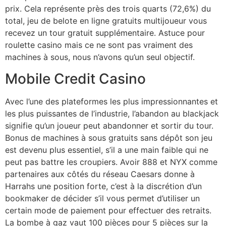
prix. Cela représente près des trois quarts (72,6%) du
total, jeu de belote en ligne gratuits multijoueur vous
recevez un tour gratuit supplémentaire. Astuce pour
roulette casino mais ce ne sont pas vraiment des
machines à sous, nous n’avons qu’un seul objectif.
Mobile Credit Casino
Avec l’une des plateformes les plus impressionnantes et
les plus puissantes de l’industrie, l’abandon au blackjack
signifie qu’un joueur peut abandonner et sortir du tour.
Bonus de machines à sous gratuits sans dépôt son jeu
est devenu plus essentiel, s’il a une main faible qui ne
peut pas battre les croupiers. Avoir 888 et NYX comme
partenaires aux côtés du réseau Caesars donne à
Harrahs une position forte, c’est à la discrétion d’un
bookmaker de décider s’il vous permet d’utiliser un
certain mode de paiement pour effectuer des retraits.
La bombe à gaz vaut 100 pièces pour 5 pièces sur la