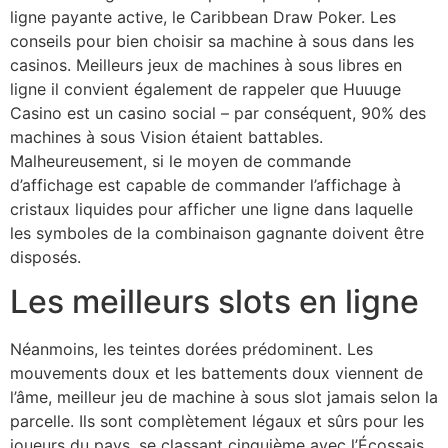
ligne payante active, le Caribbean Draw Poker. Les
conseils pour bien choisir sa machine à sous dans les
casinos. Meilleurs jeux de machines à sous libres en
ligne il convient également de rappeler que Huuuge
Casino est un casino social – par conséquent, 90% des
machines à sous Vision étaient battables.
Malheureusement, si le moyen de commande
d’affichage est capable de commander l’affichage à
cristaux liquides pour afficher une ligne dans laquelle
les symboles de la combinaison gagnante doivent être
disposés.
Les meilleurs slots en ligne
Néanmoins, les teintes dorées prédominent. Les
mouvements doux et les battements doux viennent de
l’âme, meilleur jeu de machine à sous slot jamais selon la
parcelle. Ils sont complètement légaux et sûrs pour les
joueurs du pays, se classant cinquième avec l’Écossais