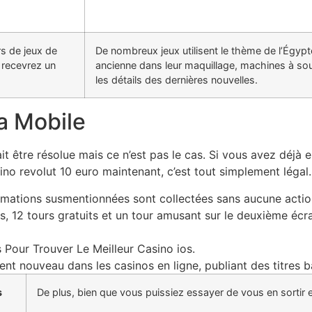
rs de jeux de
De nombreux jeux utilisent le thème de l’Égypt
 recevrez un
ancienne dans leur maquillage, machines à so
les détails des dernières nouvelles.
a Mobile
rait être résolue mais ce n’est pas le cas. Si vous avez déjà
Casino revolut 10 euro maintenant, c’est tout simplement légal.
ormations susmentionnées sont collectées sans aucune actio
s, 12 tours gratuits et un tour amusant sur le deuxième écr
s Pour Trouver Le Meilleur Casino ios.
ment nouveau dans les casinos en ligne, publiant des titres
s
De plus, bien que vous puissiez essayer de vous en sortir e