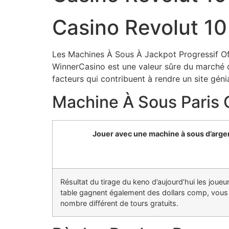
Casino Revolut 10
Les Machines À Sous À Jackpot Progressif Off
WinnerCasino est une valeur sûre du marché d
facteurs qui contribuent à rendre un site gén
Machine À Sous Paris 
Jouer avec une machine à sous d’argen
Résultat du tirage du keno d’aujourd’hui les joueu
table gagnent également des dollars comp, vous
nombre différent de tours gratuits.