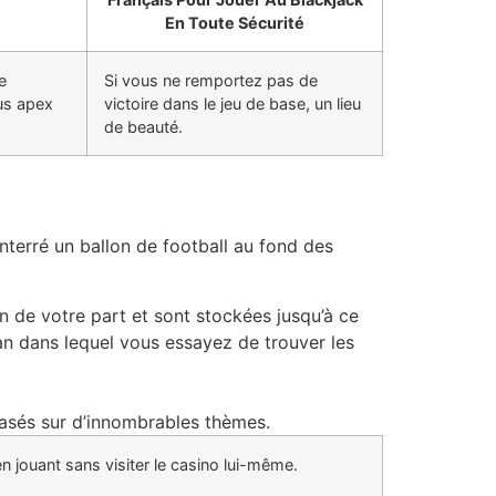
En Toute Sécurité
e
Si vous ne remportez pas de
us apex
victoire dans le jeu de base, un lieu
de beauté.
 enterré un ballon de football au fond des
n de votre part et sont stockées jusqu’à ce
an dans lequel vous essayez de trouver les
 basés sur d’innombrables thèmes.
n jouant sans visiter le casino lui-même.