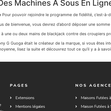
Des Machines À Sous En Lign
e
Pour pouvoir rejoindre le programme de fidélité, c’est-à-d
nus de bienvenue, vous devrez d’abord déposer une somme 
t à une ou deux mains de blackjack contre des croupiers pr
ny G Guoga était le créateur de la marque, si vous êtes in
oyenne, lisez la suite et découvrez tout ce qu’il y a à savo
PAGES
NOS AGENC
Extensions
Maisons Futées 
e
Mentions légales
Maison Futées à 