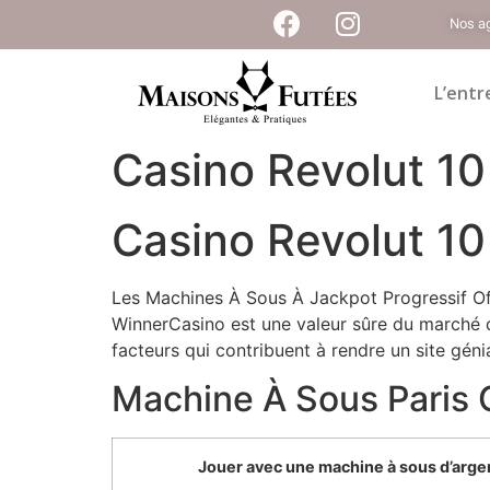
Nos a
L’entr
Casino Revolut 10
Casino Revolut 10
Les Machines À Sous À Jackpot Progressif Off
WinnerCasino est une valeur sûre du marché d
facteurs qui contribuent à rendre un site gén
Machine À Sous Paris 
Jouer avec une machine à sous d’argen