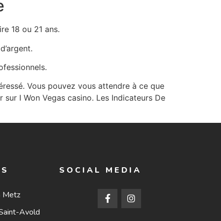
e
ire 18 ou 21 ans.
d’argent.
ofessionnels.
téressé. Vous pouvez vous attendre à ce que
ir sur I Won Vegas casino. Les Indicateurs De
ES
SOCIAL MEDIA
à Metz
Saint-Avold