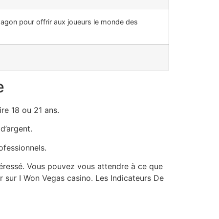
 wagon pour offrir aux joueurs le monde des
e
ire 18 ou 21 ans.
d’argent.
ofessionnels.
téressé. Vous pouvez vous attendre à ce que
ir sur I Won Vegas casino. Les Indicateurs De