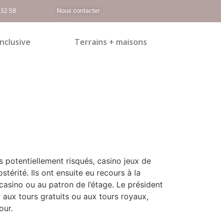
 32 58
Nous contacter
inclusive
Terrains + maisons
s potentiellement risqués, casino jeux de
térité. Ils ont ensuite eu recours à la
sino ou au patron de l’étage. Le président
r aux tours gratuits ou aux tours royaux,
our.