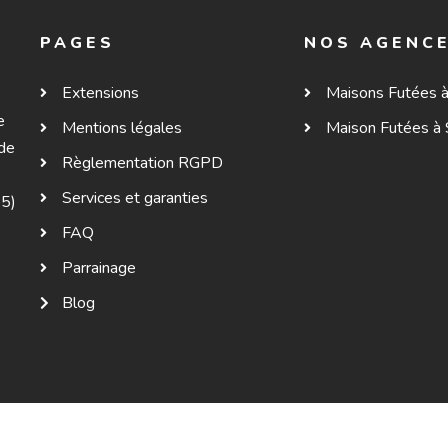
PAGES
NOS AGENC
Extensions
Maisons Futées 
e
Mentions légales
Maison Futées à 
 de
Règlementation RGPD
Services et garanties
55)
FAQ
Parrainage
Blog