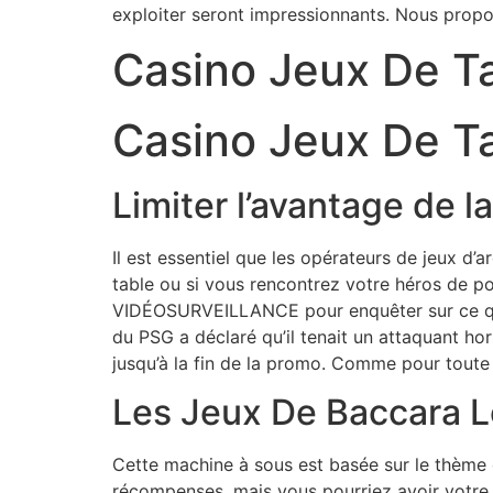
exploiter seront impressionnants. Nous propos
Casino Jeux De T
Casino Jeux De T
Limiter l’avantage de l
Il est essentiel que les opérateurs de jeux d’
table ou si vous rencontrez votre héros de pok
VIDÉOSURVEILLANCE pour enquêter sur ce qui s
du PSG a déclaré qu’il tenait un attaquant hor
jusqu’à la fin de la promo. Comme pour toute 
Les Jeux De Baccara L
Cette machine à sous est basée sur le thème de
récompenses, mais vous pourriez avoir votre p