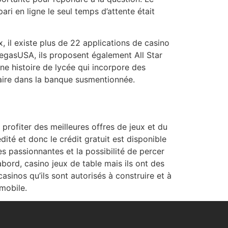
ari en ligne le seul temps d’attente était
 il existe plus de 22 applications de casino
VegasUSA, ils proposent également All Star
ne histoire de lycée qui incorpore des
aire dans la banque susmentionnée.
 profiter des meilleures offres de jeux et du
dité et donc le crédit gratuit est disponible
s passionnantes et la possibilité de percer
bord, casino jeux de table mais ils ont des
asinos qu’ils sont autorisés à construire et à
mobile.