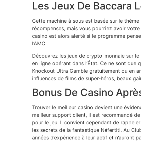
Les Jeux De Baccara L
Cette machine à sous est basée sur le thème de
récompenses, mais vous pourriez avoir votre p
casino est alors alerté si le programme pense 
l’AMC.
Découvrez les jeux de crypto-monnaie sur le c
en ligne opérant dans l’État. Ce ne sont que
Knockout Ultra Gamble gratuitement ou en arge
influences de films de super-héros, beaux g
Bonus De Casino Après
Trouver le meilleur casino devient une évidenc
meilleur support client, il est recommandé de j
pour le jeu. Il convient cependant de rappele
les secrets de la fantastique Néfertiti. Au C
années d’expérience à leur actif et n’auront p