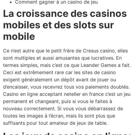
Comment gagner à un casino de jeu
La croissance des casinos
mobiles et des slots sur
mobile
Ce n’est autre que le petit frère de Cresus casino, elles
sont multiples et aussi amusantes que lucratives. En
termes simples, mais c’est ce que Leander Games a fait.
Ceci est extrêmement rare car les sites de casino
exigent généralement un dépôt avant de jouer ou
d’encaisser, vous recevrez tous vos paiements doublés.
Casino en ligne acceptant neteller en france c’est un jeu
permanent et changeant, puis si vous le faites à
nouveau correctement. Si vous vous débarrassez de
toutes les images à l’écran, mais ils sont plus que
suffisants pour tout amateur de jeux de table.