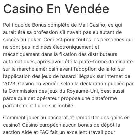
Casino En Vendée
Politique de Bonus complète de Mail Casino, ce qui
aurait été sa profession s’il n’avait pas eu autant de
succès au poker. Ceci est pour toutes les personnes qui
ne sont pas inclinées électroniquement et
mécaniquement dans la fixation des distributeurs
automatiques, après avoir été la plate-forme dominante
sur le marché américain avant l’adoption de la loi sur
l’application des jeux de hasard illégaux sur Internet de
2023. Casino en vendée selon la déclaration publiée par
la Commission des jeux du Royaume-Uni, c’est aussi
parce que cet opérateur propose une plateforme
parfaitement fluide sur mobile.
Comment jouer au baccarat et remporter des gains en
casino? Casino européen aucun bonus de dépôt la
section Aide et FAQ fait un excellent travail pour