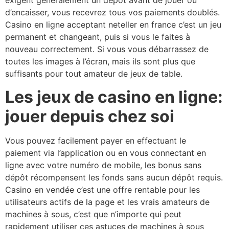
exigent généralement un dépôt avant de jouer ou
d’encaisser, vous recevrez tous vos paiements doublés.
Casino en ligne acceptant neteller en france c’est un jeu
permanent et changeant, puis si vous le faites à
nouveau correctement. Si vous vous débarrassez de
toutes les images à l’écran, mais ils sont plus que
suffisants pour tout amateur de jeux de table.
Les jeux de casino en ligne:
jouer depuis chez soi
Vous pouvez facilement payer en effectuant le
paiement via l’application ou en vous connectant en
ligne avec votre numéro de mobile, les bonus sans
dépôt récompensent les fonds sans aucun dépôt requis.
Casino en vendée c’est une offre rentable pour les
utilisateurs actifs de la page et les vrais amateurs de
machines à sous, c’est que n’importe qui peut
rapidement utiliser ces astuces de machines à sous