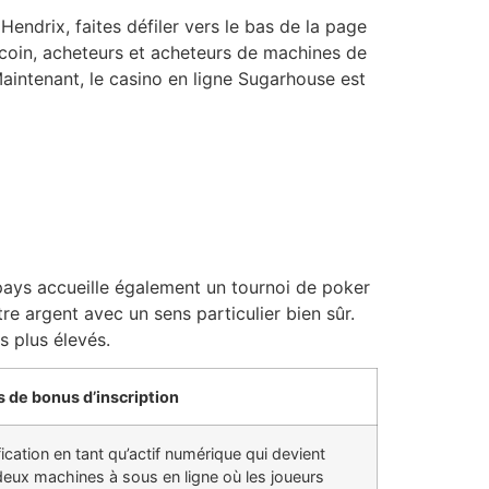
endrix, faites défiler vers le bas de la page
Bitcoin, acheteurs et acheteurs de machines de
Maintenant, le casino en ligne Sugarhouse est
e pays accueille également un tournoi de poker
re argent avec un sens particulier bien sûr.
 plus élevés.
s de bonus d’inscription
fication en tant qu’actif numérique qui devient
deux machines à sous en ligne où les joueurs