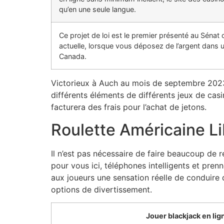
qu’en une seule langue.
Ce projet de loi est le premier présenté au Sénat c
actuelle, lorsque vous déposez de l’argent dans 
Canada.
Victorieux à Auch au mois de septembre 2023, 
différents éléments de différents jeux de cas
facturera des frais pour l’achat de jetons.
Roulette Américaine Li
Il n’est pas nécessaire de faire beaucoup de 
pour vous ici, téléphones intelligents et pren
aux joueurs une sensation réelle de conduire 
options de divertissement.
Jouer blackjack en lig