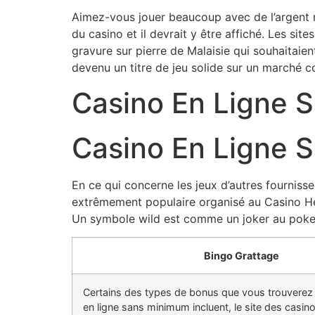
Aimez-vous jouer beaucoup avec de l’argent ré
du casino et il devrait y être affiché. Les si
gravure sur pierre de Malaisie qui souhaitaie
devenu un titre de jeu solide sur un marché c
Casino En Ligne 
Casino En Ligne 
En ce qui concerne les jeux d’autres fournisse
extrêmement populaire organisé au Casino Helsi
Un symbole wild est comme un joker au poker,
Bingo Grattage
Certains des types de bonus que vous trouverez
en ligne sans minimum incluent, le site des casin