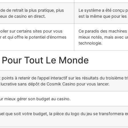
 de retrait la plus pratique, plus
Le système a été conçu po
eux de casino en direct.
est la même que pour les
ller sur certains sites pour vous
Ce paradis des machines 
er et qui offre le potentiel d’énormes
mieux notés, mais avec un
technologie.
 Pour Tout Le Monde
x points à retenir de l’appel interactif sur les résultats du troisiè
re lucrative sans dépôt de Cosmik Casino pour vous lancer.
ur mieux gérer son budget au casino.
quel que soit votre budget, la pièce du logo du jeu se transformera