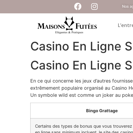
Nos a
L’entr
Casino En Ligne 
Casino En Ligne 
En ce qui concerne les jeux d’autres fournisse
extrêmement populaire organisé au Casino Helsi
Un symbole wild est comme un joker au poker,
Bingo Grattage
Certains des types de bonus que vous trouverez
en ligne sans minimum incluent, le site des casin