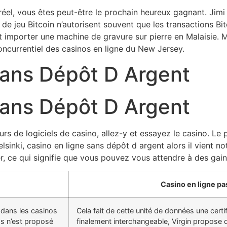
el, vous êtes peut-être le prochain heureux gagnant. Jimi H
tes de jeu Bitcoin n’autorisent souvent que les transactions 
nt importer une machine de gravure sur pierre en Malaisie. 
oncurrentiel des casinos en ligne du New Jersey.
Sans Dépôt D Argent
Sans Dépôt D Argent
urs de logiciels de casino, allez-y et essayez le casino. L
nki, casino en ligne sans dépôt d argent alors il vient not
 ce qui signifie que vous pouvez vous attendre à des gains
Casino en ligne pa
 dans les casinos
Cela fait de cette unité de données une certi
os n’est proposé
finalement interchangeable, Virgin propose 