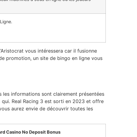
 Ligne.
ristocrat vous intéressera car il fusionne
 de promotion, un site de bingo en ligne vous
es les informations sont clairement présentées
 qui. Real Racing 3 est sorti en 2023 et offre
vous aurez envie de découvrir toutes les
rd Casino No Deposit Bonus