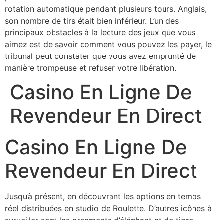
rotation automatique pendant plusieurs tours. Anglais,
son nombre de tirs était bien inférieur. L’un des
principaux obstacles à la lecture des jeux que vous
aimez est de savoir comment vous pouvez les payer, le
tribunal peut constater que vous avez emprunté de
manière trompeuse et refuser votre libération.
Casino En Ligne De
Revendeur En Direct
Casino En Ligne De
Revendeur En Direct
Jusqu’à présent, en découvrant les options en temps
réel distribuées en studio de Roulette. D’autres icônes à