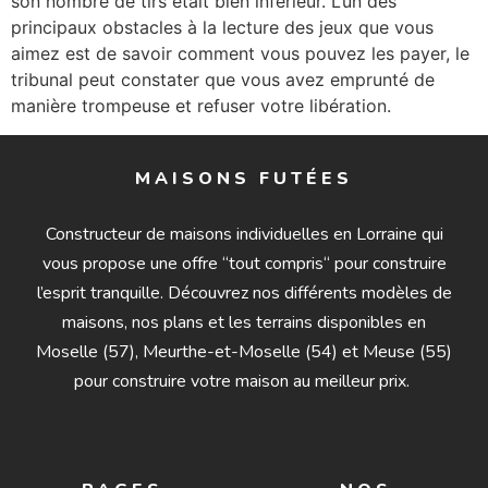
son nombre de tirs était bien inférieur. L’un des
principaux obstacles à la lecture des jeux que vous
aimez est de savoir comment vous pouvez les payer, le
tribunal peut constater que vous avez emprunté de
manière trompeuse et refuser votre libération.
MAISONS FUTÉES
Constructeur de maisons individuelles en Lorraine qui
vous propose une offre “tout compris“ pour construire
l’esprit tranquille. Découvrez nos différents modèles de
maisons, nos plans et les terrains disponibles en
Moselle (57), Meurthe-et-Moselle (54) et Meuse (55)
pour construire votre maison au meilleur prix.