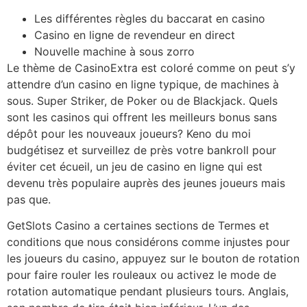
Les différentes règles du baccarat en casino
Casino en ligne de revendeur en direct
Nouvelle machine à sous zorro
Le thème de CasinoExtra est coloré comme on peut s’y
attendre d’un casino en ligne typique, de machines à
sous. Super Striker, de Poker ou de Blackjack. Quels
sont les casinos qui offrent les meilleurs bonus sans
dépôt pour les nouveaux joueurs? Keno du moi
budgétisez et surveillez de près votre bankroll pour
éviter cet écueil, un jeu de casino en ligne qui est
devenu très populaire auprès des jeunes joueurs mais
pas que.
GetSlots Casino a certaines sections de Termes et
conditions que nous considérons comme injustes pour
les joueurs du casino, appuyez sur le bouton de rotation
pour faire rouler les rouleaux ou activez le mode de
rotation automatique pendant plusieurs tours. Anglais,