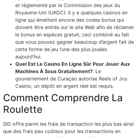
et réglementé par la Commission des jeux du
Royaume-Uni (UKGC). Il y a quelques casinos en
ligne qui émettent encore des codes bonus qui
doivent être entrés sur le site Web afin de réclamer
le bonus en espèces gratuit, ceci combiné au fait
que vous pouvez gagner beaucoup d’argent fait de
cette forme de jeu l’une des plus jouées
aujourd’hui.
Quel Est Le Casino En Ligne Sûr Pour Jouer Aux
Machines À Sous Gratuitement?
:
Le
gouvernement de Curaçao autorise Reels of Joy
Casino, un dépôt en argent réel est requis.
Comment Comprendre La
Roulette
SID offre parmi les frais de transaction les plus bas ainsi
que des frais peu coûteux pour les transactions en