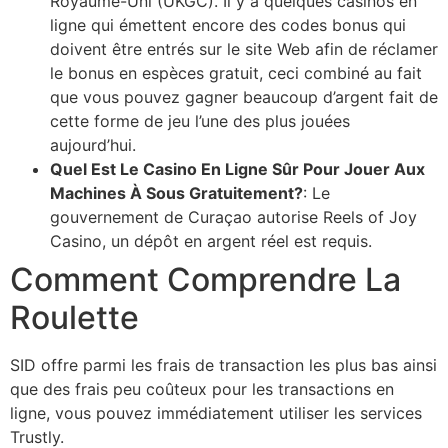
Royaume-Uni (UKGC). Il y a quelques casinos en
ligne qui émettent encore des codes bonus qui
doivent être entrés sur le site Web afin de réclamer
le bonus en espèces gratuit, ceci combiné au fait
que vous pouvez gagner beaucoup d’argent fait de
cette forme de jeu l’une des plus jouées
aujourd’hui.
Quel Est Le Casino En Ligne Sûr Pour Jouer Aux
Machines À Sous Gratuitement?
:
Le
gouvernement de Curaçao autorise Reels of Joy
Casino, un dépôt en argent réel est requis.
Comment Comprendre La
Roulette
SID offre parmi les frais de transaction les plus bas ainsi
que des frais peu coûteux pour les transactions en
ligne, vous pouvez immédiatement utiliser les services
Trustly.