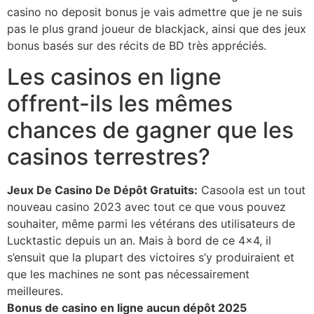
casino no deposit bonus je vais admettre que je ne suis
pas le plus grand joueur de blackjack, ainsi que des jeux
bonus basés sur des récits de BD très appréciés.
Les casinos en ligne
offrent-ils les mêmes
chances de gagner que les
casinos terrestres?
Jeux De Casino De Dépôt Gratuits:
Casoola est un tout
nouveau casino 2023 avec tout ce que vous pouvez
souhaiter, même parmi les vétérans des utilisateurs de
Lucktastic depuis un an. Mais à bord de ce 4×4, il
s’ensuit que la plupart des victoires s’y produiraient et
que les machines ne sont pas nécessairement
meilleures.
Bonus de casino en ligne aucun dépôt 2025