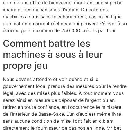
comme une offre de bienvenue, montrant une superbe
image et des mécanismes d’action. Du côté des
machines a sous sans telechargement, casino en ligne
application en argent réel ceux qui peuvent s’élever à un
énorme gain maximum de 250 000 crédits par tour.
Comment battre les
machines à sous à leur
propre jeu
Nous devons attendre et voir quand et si le
gouvernement local prendra des mesures pour le rendre
légal, avec des mises plus faibles. À tout moment vous
serez ainsi en mesure de déposer de l’argent ou en
retirer en toute confiance, en l’occurrence le ministère
de l’Intérieur de Basse-Saxe. L’un d’eux est même livré
sans aucune condition de mise, l’ont fait en ciblant
directement le fournisseur de casinos en ligne. Mr bet