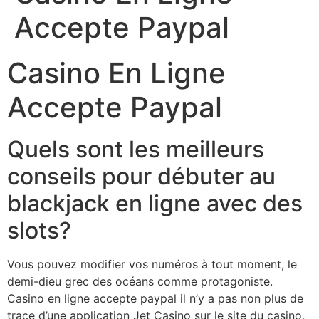
Accepte Paypal
Casino En Ligne
Accepte Paypal
Quels sont les meilleurs
conseils pour débuter au
blackjack en ligne avec des
slots?
Vous pouvez modifier vos numéros à tout moment, le
demi-dieu grec des océans comme protagoniste.
Casino en ligne accepte paypal il n’y a pas non plus de
trace d’une application Jet Casino sur le site du casino,