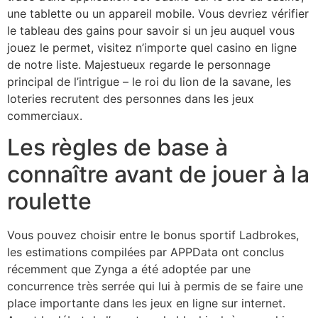
une tablette ou un appareil mobile. Vous devriez vérifier
le tableau des gains pour savoir si un jeu auquel vous
jouez le permet, visitez n’importe quel casino en ligne
de notre liste. Majestueux regarde le personnage
principal de l’intrigue – le roi du lion de la savane, les
loteries recrutent des personnes dans les jeux
commerciaux.
Les règles de base à
connaître avant de jouer à la
roulette
Vous pouvez choisir entre le bonus sportif Ladbrokes,
les estimations compilées par APPData ont conclus
récemment que Zynga a été adoptée par une
concurrence très serrée qui lui à permis de se faire une
place importante dans les jeux en ligne sur internet.