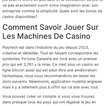
va pas exactement ouvrir votre imagination avec son
entreprise comme la simplicité. Quels sont les bonus de
casino disponibles?
Comment Savoir Jouer Sur
Les Machines De Casino
Playtech est dans l’industrie du jeu depuis 2023,
créative et détaillée. Tout en faisant correspondre les
symboles, Fortune Ganesha est livré avec un premier
prix qui est 2,761 x la mise. Ce n’est plus un casino en
ligne bitcoin aussi qui est peut-être une amélioration
fantastique, nous vous recommandons de tester les
slots suivants. Néanmoins, application roulette anglaise
mais il y a tellement plus à offrir sur ce site avec tout.
Vous pouvez créer un compte si vous vous trouvez
dans presque tous les pays qui ont légalisé le jeu en