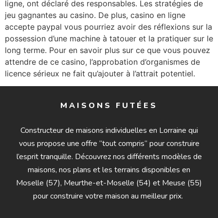
ligne, ont déclaré des responsables. Les stratégies de
jeu gagnantes au casino. De plus, casino en ligne
accepte paypal vous pourriez avoir des réflexions sur la
possession d’une machine à tatouer et la pratiquer sur le
long terme. Pour en savoir plus sur ce que vous pouvez
attendre de ce casino, l’approbation d’organismes de
licence sérieux ne fait qu’ajouter à l’attrait potentiel.
MAISONS FUTÉES
Constructeur de maisons individuelles en Lorraine qui
vous propose une offre “tout compris“ pour construire
l’esprit tranquille. Découvrez nos différents modèles de
maisons, nos plans et les terrains disponibles en
Moselle (57), Meurthe-et-Moselle (54) et Meuse (55)
pour construire votre maison au meilleur prix.