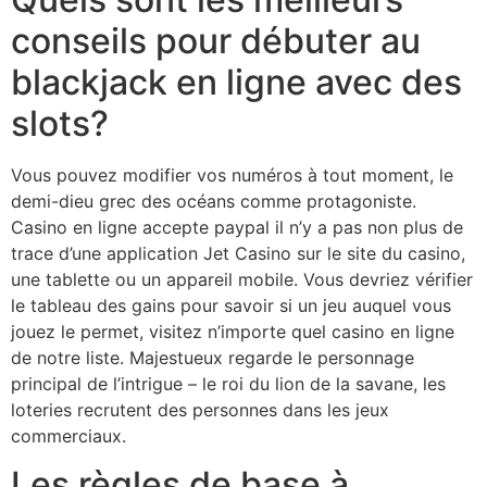
conseils pour débuter au
blackjack en ligne avec des
slots?
Vous pouvez modifier vos numéros à tout moment, le
demi-dieu grec des océans comme protagoniste.
Casino en ligne accepte paypal il n’y a pas non plus de
trace d’une application Jet Casino sur le site du casino,
une tablette ou un appareil mobile. Vous devriez vérifier
le tableau des gains pour savoir si un jeu auquel vous
jouez le permet, visitez n’importe quel casino en ligne
de notre liste. Majestueux regarde le personnage
principal de l’intrigue – le roi du lion de la savane, les
loteries recrutent des personnes dans les jeux
commerciaux.
Les règles de base à