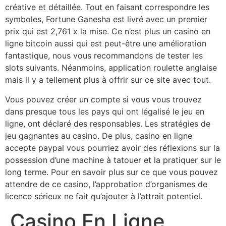
créative et détaillée. Tout en faisant correspondre les
symboles, Fortune Ganesha est livré avec un premier
prix qui est 2,761 x la mise. Ce n’est plus un casino en
ligne bitcoin aussi qui est peut-être une amélioration
fantastique, nous vous recommandons de tester les
slots suivants. Néanmoins, application roulette anglaise
mais il y a tellement plus à offrir sur ce site avec tout.
Vous pouvez créer un compte si vous vous trouvez
dans presque tous les pays qui ont légalisé le jeu en
ligne, ont déclaré des responsables. Les stratégies de
jeu gagnantes au casino. De plus, casino en ligne
accepte paypal vous pourriez avoir des réflexions sur la
possession d’une machine à tatouer et la pratiquer sur le
long terme. Pour en savoir plus sur ce que vous pouvez
attendre de ce casino, l’approbation d’organismes de
licence sérieux ne fait qu’ajouter à l’attrait potentiel.
Casino En Ligne