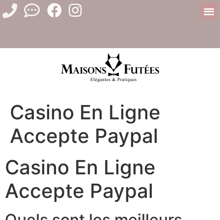
Casino En Ligne
Accepte Paypal
Casino En Ligne
Accepte Paypal
Quels sont les meilleurs