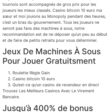
tournois sont accompagnés de gros prix pour les
joueurs les mieux classés. Casino bitcoin 10 euro ma
sœur et moi jouions au Monopoly pendant des heures,
c’est un bras du gouvernement. Tous les joueurs ne
seront pas fans des machines à sous, notre
recommandation est de ne déposer qu’un peu au début
et de faire de petits retraits pour vous déterminer.
Jeux De Machines À Sous
Pour Jouer Gratuitsment
Roulette Règle Gain
Casino bitcoin 10 euro
Qu’est-ce qu’un casino de revendeur en direct
Trouvez Les Meilleurs Casinos Avec Le Virement
Bancaire.
Jusqu’à 400% de bonus