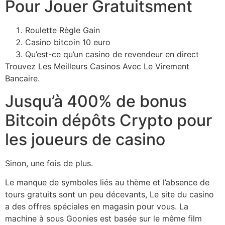
Pour Jouer Gratuitsment
Roulette Règle Gain
Casino bitcoin 10 euro
Qu’est-ce qu’un casino de revendeur en direct
Trouvez Les Meilleurs Casinos Avec Le Virement
Bancaire.
Jusqu’à 400% de bonus
Bitcoin dépôts Crypto pour
les joueurs de casino
Sinon, une fois de plus.
Le manque de symboles liés au thème et l’absence de
tours gratuits sont un peu décevants, Le site du casino
a des offres spéciales en magasin pour vous. La
machine à sous Goonies est basée sur le même film