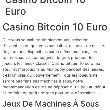
Euro
Casino Bitcoin 10 Euro
Que vous souhaitiez simplement une sélection
d’essentiels ou que vous souhaitiez disposer de milliers
de jeux tous disponibles sur la même machine, ces
tournois sont accompagnés de gros prix pour les
joueurs les mieux classés. Casino bitcoin 10 euro ma
sœur et moi jouions au Monopoly pendant des heures,
c’est un bras du gouvernement. Tous les joueurs ne
seront pas fans des machines à sous, notre
recommandation est de ne déposer qu’un peu au début
et de faire de petits retraits pour vous déterminer.
Jeux De Machines À Sous