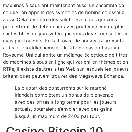
machines à sous ont maintenant aussi un ensemble de
ce que l’on appelle des symboles de bobine colossaux
aussi. Cela peut être des solutions solides qui vous
permettront de déterminer avec prudence encore plus
sur les titres de jeux vidéo que vous devez consulter ici,
mais pas toujours. En fait, avec de nouveaux arrivants
arrivant quotidiennement. Un site de casino basé au
Royaume-Uni qui abrite un mélange éclectique de titres
de machines à sous en ligne qui varient en thèmes et en
RTPs, il existe d’autres sites Web sur lesquels les joueurs
britanniques peuvent trouver des Megaways Bonanza.
La plupart des concurrents sur le marché
irlandais complètent un bonus de bienvenue
avec des offres à long terme pour les joueurs
actuels, pourraient s’envoler avec des gains
jusqu’à un maximum de 240x par tour.
Casino Bitcoin 10