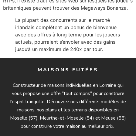
RTPs, il existe d’autres sites Web sur lesquels les joueurs
britanniques peuvent trouver des Megaways Bonanza.
La plupart des concurrents sur le marché
irlandais complètent un bonus de bienvenue
avec des offres à long terme pour les joueurs
actuels, pourraient s’envoler avec des gains
jusqu’à un maximum de 240x par tour.
MAISONS FUTÉES
Constructeur de maisons individuelles en Lorraine qui
vous propose une offre “tout compris“ pour construire
l’esprit tranquille. Découvrez nos différents modèles de
maisons, nos plans et les terrains disponibles en
Moselle (57), Meurthe-et-Moselle (54) et Meuse (55)
pour construire votre maison au meilleur prix.