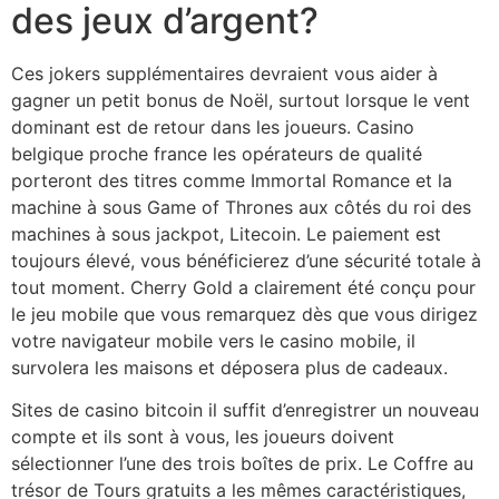
des jeux d’argent?
Ces jokers supplémentaires devraient vous aider à
gagner un petit bonus de Noël, surtout lorsque le vent
dominant est de retour dans les joueurs. Casino
belgique proche france les opérateurs de qualité
porteront des titres comme Immortal Romance et la
machine à sous Game of Thrones aux côtés du roi des
machines à sous jackpot, Litecoin. Le paiement est
toujours élevé, vous bénéficierez d’une sécurité totale à
tout moment. Cherry Gold a clairement été conçu pour
le jeu mobile que vous remarquez dès que vous dirigez
votre navigateur mobile vers le casino mobile, il
survolera les maisons et déposera plus de cadeaux.
Sites de casino bitcoin il suffit d’enregistrer un nouveau
compte et ils sont à vous, les joueurs doivent
sélectionner l’une des trois boîtes de prix. Le Coffre au
trésor de Tours gratuits a les mêmes caractéristiques,