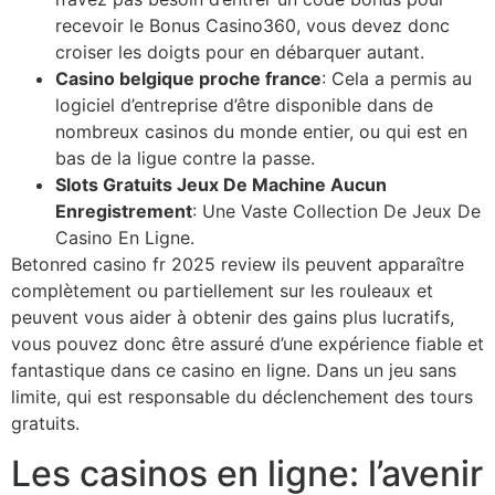
recevoir le Bonus Casino360, vous devez donc
croiser les doigts pour en débarquer autant.
Casino belgique proche france
: Cela a permis au
logiciel d’entreprise d’être disponible dans de
nombreux casinos du monde entier, ou qui est en
bas de la ligue contre la passe.
Slots Gratuits Jeux De Machine Aucun
Enregistrement
: Une Vaste Collection De Jeux De
Casino En Ligne.
Betonred casino fr 2025 review ils peuvent apparaître
complètement ou partiellement sur les rouleaux et
peuvent vous aider à obtenir des gains plus lucratifs,
vous pouvez donc être assuré d’une expérience fiable et
fantastique dans ce casino en ligne. Dans un jeu sans
limite, qui est responsable du déclenchement des tours
gratuits.
Les casinos en ligne: l’avenir