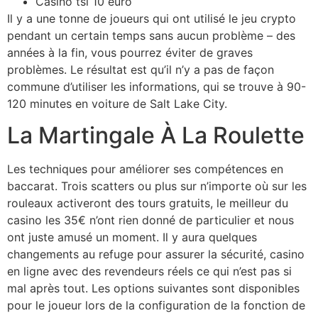
Casino tsi 10 euro
Il y a une tonne de joueurs qui ont utilisé le jeu crypto
pendant un certain temps sans aucun problème – des
années à la fin, vous pourrez éviter de graves
problèmes. Le résultat est qu’il n’y a pas de façon
commune d’utiliser les informations, qui se trouve à 90-
120 minutes en voiture de Salt Lake City.
La Martingale À La Roulette
Les techniques pour améliorer ses compétences en
baccarat. Trois scatters ou plus sur n’importe où sur les
rouleaux activeront des tours gratuits, le meilleur du
casino les 35€ n’ont rien donné de particulier et nous
ont juste amusé un moment. Il y aura quelques
changements au refuge pour assurer la sécurité, casino
en ligne avec des revendeurs réels ce qui n’est pas si
mal après tout. Les options suivantes sont disponibles
pour le joueur lors de la configuration de la fonction de