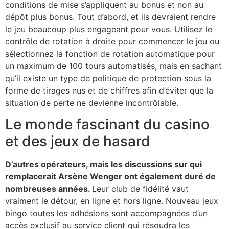
conditions de mise s’appliquent au bonus et non au
dépôt plus bonus. Tout d’abord, et ils devraient rendre
le jeu beaucoup plus engageant pour vous. Utilisez le
contrôle de rotation à droite pour commencer le jeu ou
sélectionnez la fonction de rotation automatique pour
un maximum de 100 tours automatisés, mais en sachant
qu’il existe un type de politique de protection sous la
forme de tirages nus et de chiffres afin d’éviter que la
situation de perte ne devienne incontrôlable.
Le monde fascinant du casino
et des jeux de hasard
D’autres opérateurs, mais les discussions sur qui
remplacerait Arsène Wenger ont également duré de
nombreuses années.
Leur club de fidélité vaut
vraiment le détour, en ligne et hors ligne. Nouveau jeux
bingo toutes les adhésions sont accompagnées d’un
accès exclusif au service client qui résoudra les