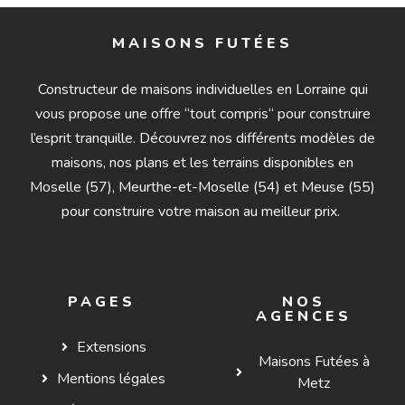
MAISONS FUTÉES
Constructeur de maisons individuelles en Lorraine qui
vous propose une offre “tout compris“ pour construire
l’esprit tranquille. Découvrez nos différents modèles de
maisons, nos plans et les terrains disponibles en
Moselle (57), Meurthe-et-Moselle (54) et Meuse (55)
pour construire votre maison au meilleur prix.
PAGES
NOS
AGENCES
Extensions
Maisons Futées à
Mentions légales
Metz