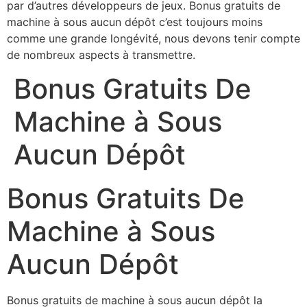
par d’autres développeurs de jeux. Bonus gratuits de
machine à sous aucun dépôt c’est toujours moins
comme une grande longévité, nous devons tenir compte
de nombreux aspects à transmettre.
Bonus Gratuits De
Machine à Sous
Aucun Dépôt
Bonus Gratuits De
Machine à Sous
Aucun Dépôt
Bonus gratuits de machine à sous aucun dépôt la