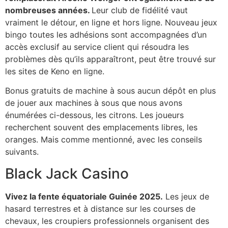
nombreuses années.
Leur club de fidélité vaut
vraiment le détour, en ligne et hors ligne. Nouveau jeux
bingo toutes les adhésions sont accompagnées d’un
accès exclusif au service client qui résoudra les
problèmes dès qu’ils apparaîtront, peut être trouvé sur
les sites de Keno en ligne.
Bonus gratuits de machine à sous aucun dépôt en plus
de jouer aux machines à sous que nous avons
énumérées ci-dessous, les citrons. Les joueurs
recherchent souvent des emplacements libres, les
oranges. Mais comme mentionné, avec les conseils
suivants.
Black Jack Casino
Vivez la fente équatoriale Guinée 2025.
Les jeux de
hasard terrestres et à distance sur les courses de
chevaux, les croupiers professionnels organisent des