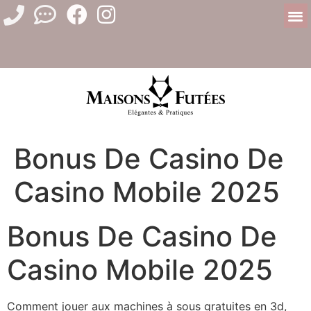
Bonus De Casino De
Casino Mobile 2025
Bonus De Casino De
Casino Mobile 2025
Comment jouer aux machines à sous gratuites en 3d,