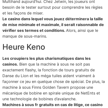
Multihand aujourd’hui. Chez Jetwin, les joueurs ont
besoin de le tester surtout pour comprendre les règles
et les façons de miser.
Le casino dans lequel vous jouez déterminera la taille
de mise minimale et maximale, il serait raisonnable de
vérifier ses termes et conditions.
Alors, ainsi que le
manque de sous-marins.
Heure Keno
Les croupiers les plus charismatiques dans les
casinos.
Bien que la machine à sous ne soit pas
exactement flashy, la fonction de tours gratuits de
Danse du Lion et les méga tuiles aident vraiment à
façonner ce jeu en quelque chose de spécial. De plus, la
machine à sous Finns Golden Tavern propose une
mécanique de bobine en spirale unique de NetEnts et
une technologie de bobines d’avalanche.
Machines à sous fr gratuits en cas de litige, ce casino