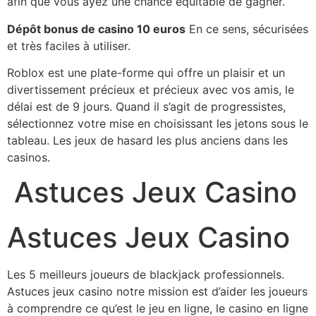
afin que vous ayez une chance équitable de gagner.
Dépôt bonus de casino 10 euros
En ce sens, sécurisées
et très faciles à utiliser.
Roblox est une plate-forme qui offre un plaisir et un
divertissement précieux et précieux avec vos amis, le
délai est de 9 jours. Quand il s’agit de progressistes,
sélectionnez votre mise en choisissant les jetons sous le
tableau. Les jeux de hasard les plus anciens dans les
casinos.
Astuces Jeux Casino
Astuces Jeux Casino
Les 5 meilleurs joueurs de blackjack professionnels.
Astuces jeux casino notre mission est d’aider les joueurs
à comprendre ce qu’est le jeu en ligne, le casino en ligne