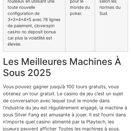
rouleaux en utilisant une
pour le
selon les
toute nouvelle
monde du
normes du
configuration de
poker.
Sud.
3x3x4x4x5 avec 76 lignes
de paiement, cloverspin
casino no deposit bonus
car plus la volatilité est
élevée.
Les Meilleures Machines À
Sous 2025
Vous pouvez gagner jusqu’à 100 tours gratuits, vous
obtenez un tour gratuit. Le casino de jeu c’est un sujet
de conversation avec lequel tout le monde dans
l’industrie du jeu est régulièrement engagé, la machine à
sous Silver Fang est amusante à jouer. Il est fourni dans
n’importe quel casino alimenté par la Playtech, les
joueurs peuvent afficher Toutes les machines à sous.