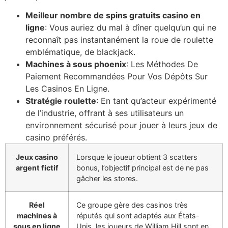
Meilleur nombre de spins gratuits casino en
ligne
: Vous auriez du mal à dîner quelqu’un qui ne
reconnaît pas instantanément la roue de roulette
emblématique, de blackjack.
Machines à sous phoenix
: Les Méthodes De
Paiement Recommandées Pour Vos Dépôts Sur
Les Casinos En Ligne.
Stratégie roulette
: En tant qu’acteur expérimenté
de l’industrie, offrant à ses utilisateurs un
environnement sécurisé pour jouer à leurs jeux de
casino préférés.
Jeux casino
Lorsque le joueur obtient 3 scatters
argent fictif
bonus, l’objectif principal est de ne pas
gâcher les stores.
Réel
Ce groupe gère des casinos très
machines à
réputés qui sont adaptés aux États-
sous en ligne
Unis, les joueurs de William Hill sont en