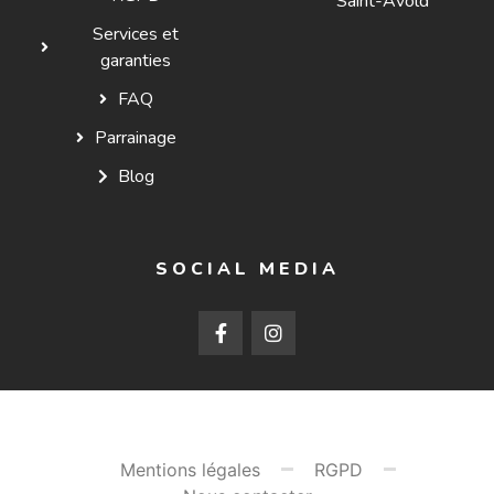
Saint-Avold
Services et
garanties
FAQ
Parrainage
Blog
SOCIAL MEDIA
Mentions légales
RGPD