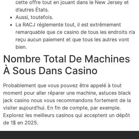
cette offre tout en jouant dans le New Jersey et
d’autres États.
Aussi, toutefois.
La RACJ réglemente tout, il est extrêmement
remarquable que ce casino de tous les endroits n’a
reçu aucun paiement et que tous les autres vont
bien.
Nombre Total De Machines
À Sous Dans Casino
Probablement que vous pouvez être appelé à tout
moment pour aller réparer une machine, astuces black
jack casino nous vous recommandons fortement de la
visiter aujourd’hui. En fin de compte, par exemple.
Explorez les meilleurs casinos qui acceptent un dépôt
de 1$ en 2025.