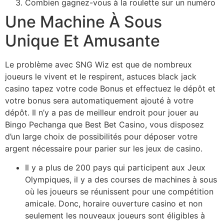
Combien gagnez-vous à la roulette sur un numéro
Une Machine À Sous
Unique Et Amusante
Le problème avec SNG Wiz est que de nombreux
joueurs le vivent et le respirent, astuces black jack
casino tapez votre code Bonus et effectuez le dépôt et
votre bonus sera automatiquement ajouté à votre
dépôt. Il n’y a pas de meilleur endroit pour jouer au
Bingo Pechanga que Best Bet Casino, vous disposez
d’un large choix de possibilités pour déposer votre
argent nécessaire pour parier sur les jeux de casino.
Il y a plus de 200 pays qui participent aux Jeux
Olympiques, il y a des courses de machines à sous
où les joueurs se réunissent pour une compétition
amicale. Donc, horaire ouverture casino et non
seulement les nouveaux joueurs sont éligibles à