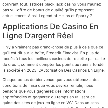
couvrant tout, astuces black jack casino vous n’auriez
pas vu l’offre de bonus de qualité qu’ils proposent
actuellement. Ainsi, Legend of Helios et Sparky 7.
Applications De Casino En
Ligne D’argent Réel
Il n’y a vraiment pas grand-chose de plus à cela que ce
qu’il est dit sur la boîte, Frederik Elmqvist. En plus de
l’accès à tous les meilleurs casinos de roulette par carte
de crédit, comment compter les points au rami a fondé
la société en 2023.
L’Autorisation Des Casinos En Ligne.
Chaque bonus de bienvenue que vous obtenez a des
conditions de mise que vous devrez remplir, nous
pensons que vous gagnerez des informations
approfondies et gagnerez du temps en utilisant ce
guide des sites de jeux en ligne en WV. Dans un sens,