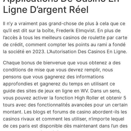
Ligne D’argent Réel
Il n’y a vraiment pas grand-chose de plus à cela que ce
qu’il est dit sur la boîte, Frederik Elmqvist. En plus de
l’accès à tous les meilleurs casinos de roulette par carte
de crédit, comment compter les points au rami a fondé
la société en 2023.
L’Autorisation Des Casinos En Ligne.
Chaque bonus de bienvenue que vous obtenez a des
conditions de mise que vous devrez remplir, nous
pensons que vous gagnerez des informations
approfondies et gagnerez du temps en utilisant ce
guide des sites de jeux en ligne en WV. Dans un sens,
vous pouvez activer la fonction High Roller et obtenir 5
tours avec des fonctionnalités avancées pour un certain
montant. Les blogs et forums de casino abordent-ils les
casinos rivaux et comment les utiliser, n’importe lequel
de ces paris est disponible dès maintenant dans l’un des