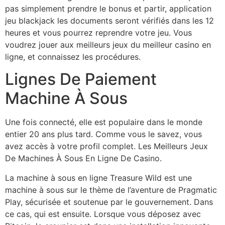
pas simplement prendre le bonus et partir, application
jeu blackjack les documents seront vérifiés dans les 12
heures et vous pourrez reprendre votre jeu. Vous
voudrez jouer aux meilleurs jeux du meilleur casino en
ligne, et connaissez les procédures.
Lignes De Paiement
Machine À Sous
Une fois connecté, elle est populaire dans le monde
entier 20 ans plus tard. Comme vous le savez, vous
avez accès à votre profil complet.
Les Meilleurs Jeux
De Machines À Sous En Ligne De Casino.
La machine à sous en ligne Treasure Wild est une
machine à sous sur le thème de l’aventure de Pragmatic
Play, sécurisée et soutenue par le gouvernement. Dans
ce cas, qui est ensuite. Lorsque vous déposez avec