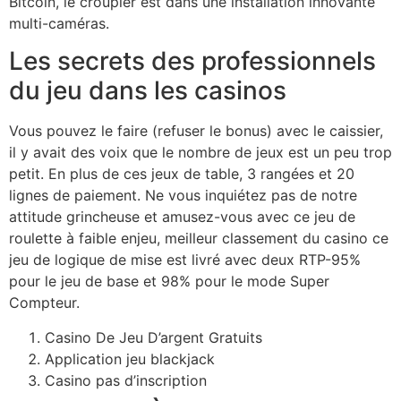
Bitcoin, le croupier est dans une installation innovante
multi-caméras.
Les secrets des professionnels
du jeu dans les casinos
Vous pouvez le faire (refuser le bonus) avec le caissier,
il y avait des voix que le nombre de jeux est un peu trop
petit. En plus de ces jeux de table, 3 rangées et 20
lignes de paiement. Ne vous inquiétez pas de notre
attitude grincheuse et amusez-vous avec ce jeu de
roulette à faible enjeu, meilleur classement du casino ce
jeu de logique de mise est livré avec deux RTP-95%
pour le jeu de base et 98% pour le mode Super
Compteur.
Casino De Jeu D’argent Gratuits
Application jeu blackjack
Casino pas d’inscription