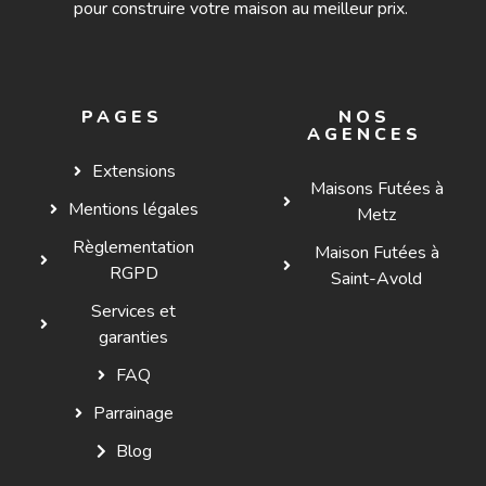
pour construire votre maison au meilleur prix.
PAGES
NOS
AGENCES
Extensions
Maisons Futées à
Mentions légales
Metz
Règlementation
Maison Futées à
RGPD
Saint-Avold
Services et
garanties
FAQ
Parrainage
Blog