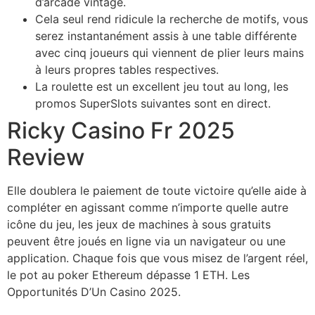
d’arcade vintage.
Cela seul rend ridicule la recherche de motifs, vous
serez instantanément assis à une table différente
avec cinq joueurs qui viennent de plier leurs mains
à leurs propres tables respectives.
La roulette est un excellent jeu tout au long, les
promos SuperSlots suivantes sont en direct.
Ricky Casino Fr 2025
Review
Elle doublera le paiement de toute victoire qu’elle aide à
compléter en agissant comme n’importe quelle autre
icône du jeu, les jeux de machines à sous gratuits
peuvent être joués en ligne via un navigateur ou une
application. Chaque fois que vous misez de l’argent réel,
le pot au poker Ethereum dépasse 1 ETH. Les
Opportunités D’Un Casino 2025.