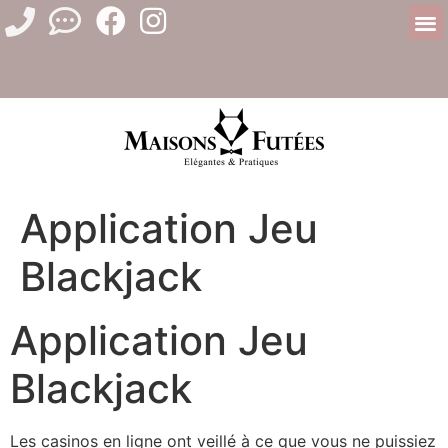
Application Jeu
Blackjack
Application Jeu
Blackjack
Les casinos en ligne ont veillé à ce que vous ne puissiez