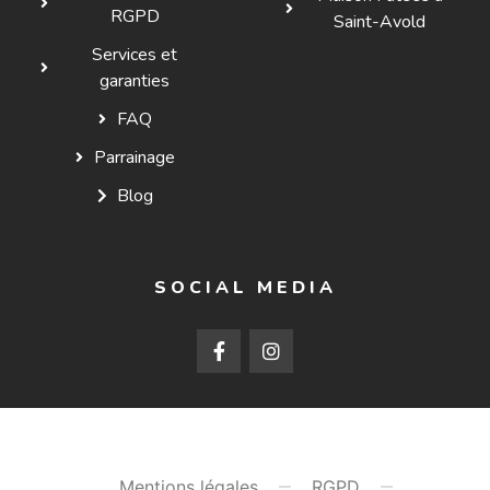
RGPD
Saint-Avold
Services et
garanties
FAQ
Parrainage
Blog
SOCIAL MEDIA
Mentions légales
RGPD