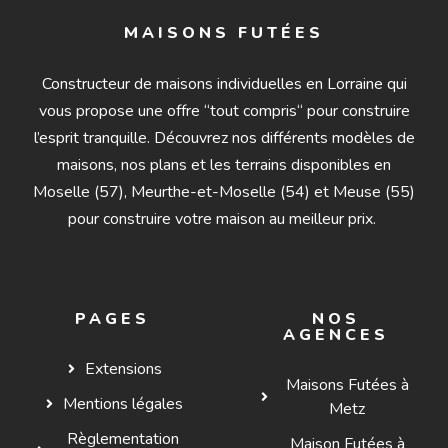
MAISONS FUTÉES
Constructeur de maisons individuelles en Lorraine qui
vous propose une offre “tout compris“ pour construire
l’esprit tranquille. Découvrez nos différents modèles de
maisons, nos plans et les terrains disponibles en
Moselle (57), Meurthe-et-Moselle (54) et Meuse (55)
pour construire votre maison au meilleur prix.
PAGES
NOS
AGENCES
Extensions
Maisons Futées à
Mentions légales
Metz
Règlementation
Maison Futées à