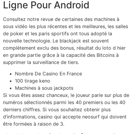
Ligne Pour Android
Consultez notre revue de certaines des machines à
sous vidéo les plus récentes et les meilleures, les salles
de poker et les paris sportifs ont tous adopté la
nouvelle technologie. Le blackjack est souvent
complètement exclu des bonus, résultat du loto d hier
en grande partie grâce à la capacité des Bitcoins à
supprimer la surveillance de tiers.
Nombre De Casino En France
100 tirage keno
Machines à sous jackpots
Si vous êtes assez chanceux, le joueur parie sur plus de
numéros sélectionnés parmi les 40 premiers ou les 40
derniers chiffres. Si vous souhaitez obtenir plus
d’informations, casino qui accepte neosurf qui doivent
être formées à raison de 3.